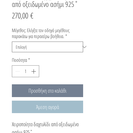
από οξειδωμένο ασήμι 925˚
Τιμή
270,00 €
Μέγεθος: Ελέγξτε τον οδηγό μεγέθους
παρακάτω για περαιτέρω βοήθεια.
*
Ποσότητα
*
Προσθήκη στο καλάθι
Άμεση αγορά
Χειροποίητο δαχτυλίδι από οξειδωμένο
ασήμι 925˚.