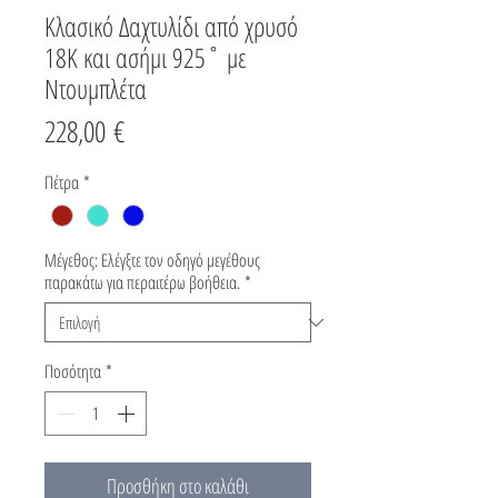
Κλασικό Δαχτυλίδι από χρυσό
18K και ασήμι 925˚ με
Ντουμπλέτα
Τιμή
228,00 €
Πέτρα
*
Μέγεθος: Ελέγξτε τον οδηγό μεγέθους
παρακάτω για περαιτέρω βοήθεια.
*
Ποσότητα
*
Προσθήκη στο καλάθι