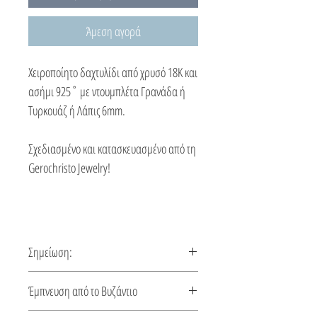
Άμεση αγορά
Χειροποίητο δαχτυλίδι από χρυσό 18K και
ασήμι 925˚ με ντουμπλέτα Γρανάδα ή
Τυρκουάζ ή Λάπις 6mm.
Σχεδιασμένο και κατασκευασμένο από τη
Gerochristo Jewelry!
Σημείωση:
Αυτό το δαχτυλίδι φτιάχνεται κατόπιν
Έμπνευση από το Βυζάντιο
παραγγελίας, χρόνος κατασκευής 5-10