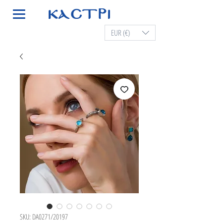
EUR (€)
SKU: DA0271/20197