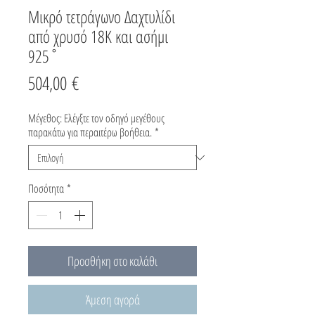
Μικρό τετράγωνο Δαχτυλίδι
από χρυσό 18K και ασήμι
925˚
Τιμή
504,00 €
Μέγεθος: Ελέγξτε τον οδηγό μεγέθους
παρακάτω για περαιτέρω βοήθεια.
*
Ποσότητα
*
Προσθήκη στο καλάθι
Άμεση αγορά