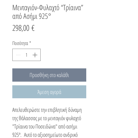
Μενταγιόν-Φυλαχτό “Τρίαινα”
από Ασήμι 925°
Τιμή
298,00 €
Ποσότητα
*
Προσθήκη στο καλάθι
Άμεση αγορά
Απελευθερώστε την επιβλητική δύναμη
της θάλασσας με το μενταγιόν φυλαχτό
"Τρίαινα του Ποσειδώνα" από ασήμι
925º. Αυτό το αξιοσημείωτο ανδρικό