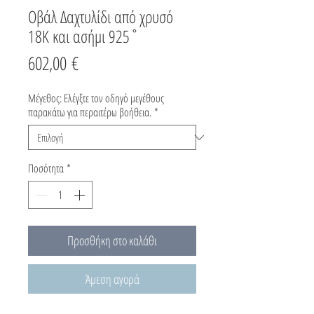
Οβάλ Δαχτυλίδι από χρυσό
18K και ασήμι 925˚
Τιμή
602,00 €
Μέγεθος: Ελέγξτε τον οδηγό μεγέθους
παρακάτω για περαιτέρω βοήθεια.
*
Ποσότητα
*
Προσθήκη στο καλάθι
Άμεση αγορά