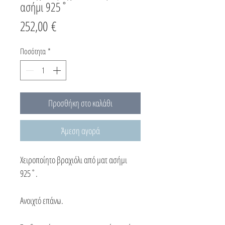
ασήμι 925˚
Τιμή
252,00 €
Ποσότητα
*
Προσθήκη στο καλάθι
Άμεση αγορά
Χειροποίητο βραχιόλι από ματ ασήμι
925˚.
Ανοιχτό επάνω.