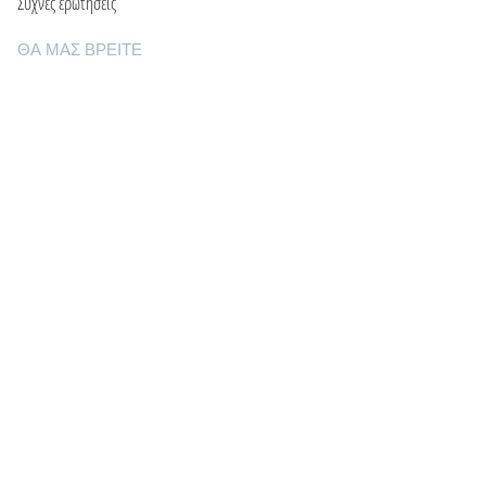
Συχνές ερωτήσεις
ΘΑ ΜΑΣ ΒΡΕΙΤΕ
Ε: info@kactri.gr
Τ:
+302424024592
Σκόπελος, Ελλάδα, 37003
ΠΛΗΡΟΦΟΡΙΕΣ
Τρόποι αποστολής
Τρόποι πληρωμής
Πολιτική επιστροφών
Οροι χρήσης
Φροντίδα κοσμημάτων