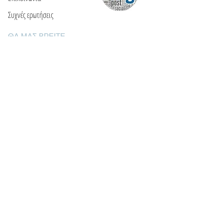
Συχνές ερωτήσεις
ΘΑ ΜΑΣ ΒΡΕΙΤΕ
Ε: info@kactri.gr
Τ:
+302424024592
Σκόπελος, Ελλάδα, 37003
ΠΛΗΡΟΦΟΡΙΕΣ
Τρόποι αποστολής
Τρόποι πληρωμής
Πολιτική επιστροφών
Οροι χρήσης
Φροντίδα κοσμημάτων