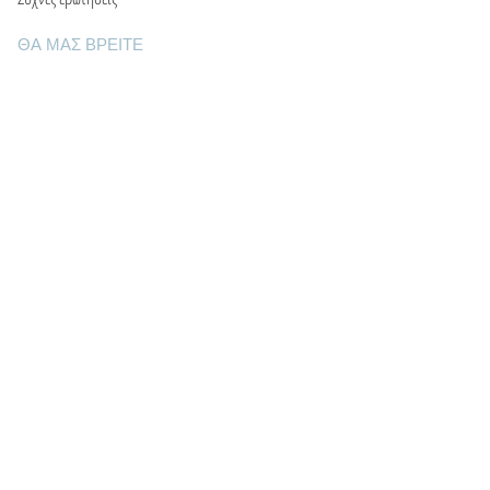
ΘΑ ΜΑΣ ΒΡΕΙΤΕ
Ε: info@kactri.gr
Τ:
+302424024592
Σκόπελος, Ελλάδα, 37003
ΠΛΗΡΟΦΟΡΙΕΣ
Τρόποι αποστολής
Τρόποι πληρωμής
Πολιτική επιστροφών
Οροι χρήσης
Φροντίδα κοσμημάτων
Γενέθλιοι λίθοι