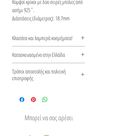
Κομψοί κρίκοι με δύο σειρές μπίλιες από
ασήμι 925˚.
Διάστάσεις (διάμετρος): 18.7mm
Κλασάτα και λαμπερά κοσμήματα!
Εμπλουτίστε το στυλ σας με κλασάτα και
Κατασκευασμένο στην Ελλάδα
λαμπερά ελληνικά κοσμήματα.
Αυτό το κόσμημα κατασκευάζεται στην
Τρόποι αποστολής και πολιτική
Ελλάδα. Συνοδεύεται από πιστοποιητικό
επιστροφής
για το είδος του μετάλλου και την πέτρα
Δείτε τους τρόπους αποστολής
του.
Εύκολη επιστροφή
Μπορεί να σας αρέσει