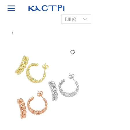
EUR (€)