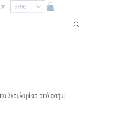
εση
EUR (€)
τα Σκουλαρίκια από ασήμι