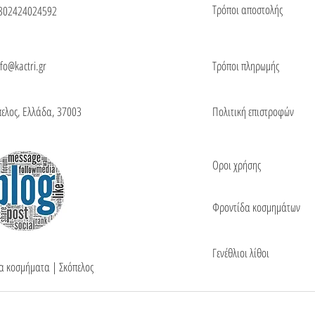
Τρόποι αποστολής
302424024592
nfo@kactri.gr
Τρόποι πληρωμής
πελος, Ελλάδα, 37003
Πολιτική επιστροφών
Οροι χρήσης
Φροντίδα κοσμημάτων
Γενέθλιοι λίθοι
τα κοσμήματα | Σκόπελος