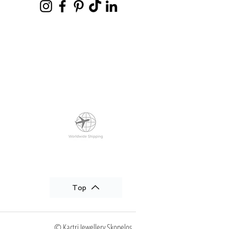
Top
© Kactri Jewellery Skopelos.