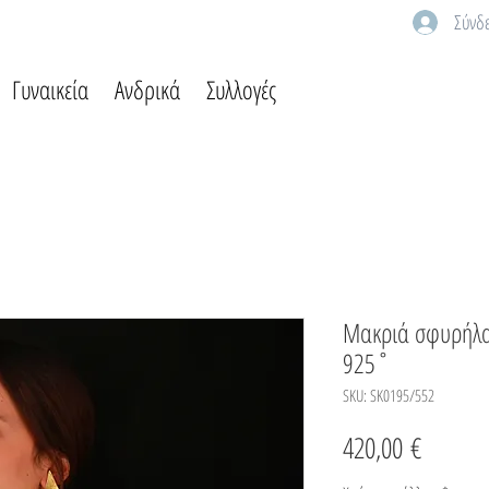
Σύνδ
Γυναικεία
Ανδρικά
Συλλογές
Μακριά σφυρήλα
925˚
SKU: SK0195/552
Τιμή
420,00 €