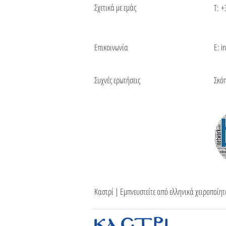
Σχετικά με εμάς
Τ:
+
Επικοινωνία
Ε: i
Συχνές ερωτήσεις
Σκό
Καστρί | Εμπνευστείτε από ελληνικά χειροποίη