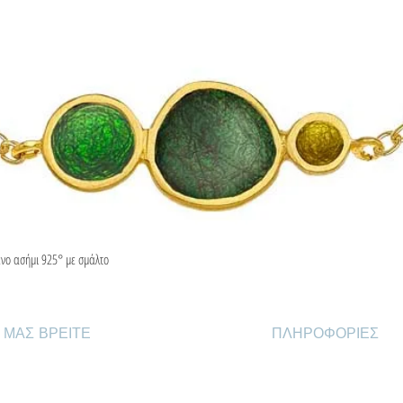
ένο ασήμι 925° με σμάλτο
Γρήγορη προβολή
 ΜΑΣ ΒΡΕΙΤΕ
ΠΛΗΡΟΦΟΡΙΕΣ