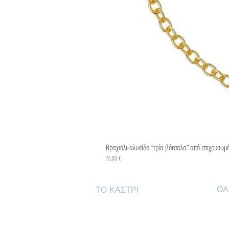
Βραχιόλι-αλυσίδα “τρία βότσαλα” από επιχρυσωμ
Τιμή
76,00 €
ΘΑ
ΤΟ ΚΑΣΤΡΙ