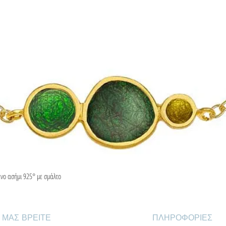
ένο ασήμι 925° με σμάλτο
Γρήγορη προβολή
 ΜΑΣ ΒΡΕΙΤΕ
ΠΛΗΡΟΦΟΡΙΕΣ