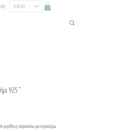
εση
EUR (€)
σήμι 925˚
ηγό μεγέθους παρακάτω για περαιτέρω