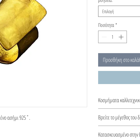
Επιλογή
Ποσότητα
*
Προσθήκη στο καλά
Κοσμήματα καλλιτεχνικ
Κοσμήματα εμπνευσμένα
Βρείτε το μέγεθος του 
μένο ασήμι 925˚.
βυζαντινής περιόδου.
Οδηγός μεγέθους δαχτυ
Κατασκευασμένο στην 