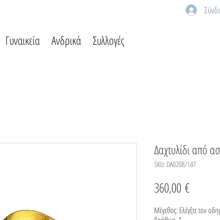
Σύνδ
Γυναικεία
Ανδρικά
Συλλογές
Δαχτυλίδι από α
SKU: DA0208/147
Τιμή
360,00 €
Μέγεθος: Ελέγξτε τον οδ
βοήθεια.
*