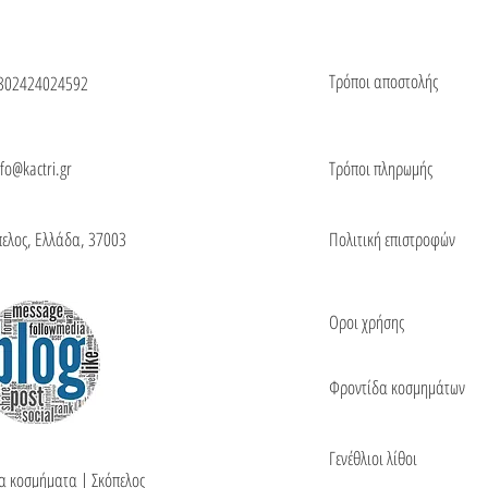
Τρόποι αποστολής
302424024592
nfo@kactri.gr
Τρόποι πληρωμής
πελος, Ελλάδα, 37003
Πολιτική επιστροφών
Οροι χρήσης
Φροντίδα κοσμημάτων
Γενέθλιοι λίθοι
τα κοσμήματα | Σκόπελος