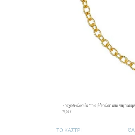
Βραχιόλι-αλυσίδα “τρία βότσαλα” από επιχρυσωμ
Τιμή
76,00 €
ΘΑ
ΤΟ ΚΑΣΤΡΙ