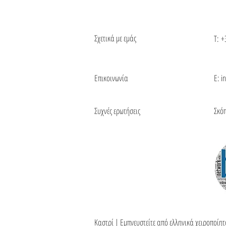
Σχετικά με εμάς
Τ:
+
Επικοινωνία
Ε: i
Συχνές ερωτήσεις
Σκό
Καστρί | Εμπνευστείτε από ελληνικά χειροποίη