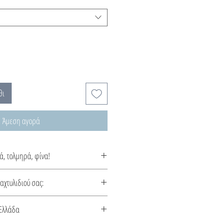
θι
Άμεση αγορά
ά, τολμηρά, φίνα!
 από την ελληνική τέχνη της
δαχτυλιδιού σας:
λιδιού
Ελλάδα