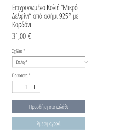
Επιχρυσωμένο Κολιέ “Μικρό
Δελφίνι” από ασήμι 925° με
Κορδόνι
Τιμή
31,00 €
Σχέδιο
*
Ποσότητα
*
Προσθήκη στο καλάθι
Άμεση αγορά