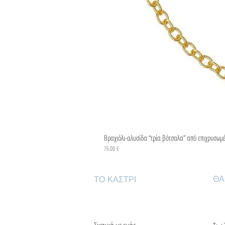
Βραχιόλι-αλυσίδα “τρία βότσαλα” από επιχρυσωμ
Τιμή
76,00 €
ΘΑ
ΤΟ ΚΑΣΤΡΙ