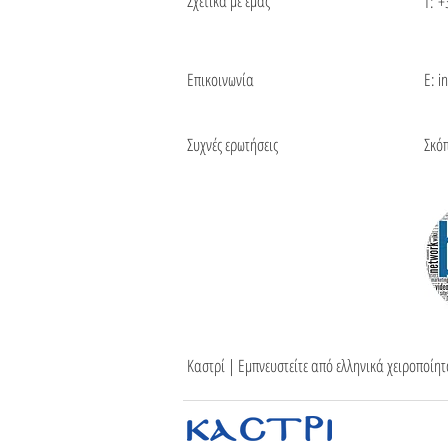
Σχετικά με εμάς
Τ:
+
Επικοινωνία
Ε: i
Συχνές ερωτήσεις
Σκό
Καστρί | Εμπνευστείτε από ελληνικά χειροποίη