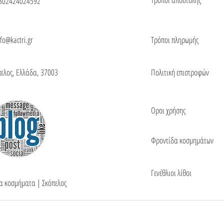
302424024592
nfo@kactri.gr
Τρόποι πληρωμής
πελος, Ελλάδα, 37003
Πολιτική επιστροφών
Οροι χρήσης
Φροντίδα κοσμημάτων
Γενέθλιοι λίθοι
τα κοσμήματα | Σκόπελος