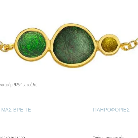
ένο ασήμι 925° με σμάλτο
Γρήγορη προβολή
 ΜΑΣ ΒΡΕΙΤΕ
ΠΛΗΡΟΦΟΡΙΕΣ
Τρόποι αποστολής