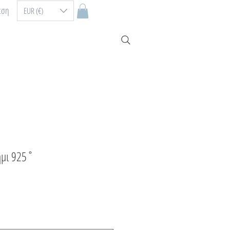
εση
EUR (€)
ήμι 925˚