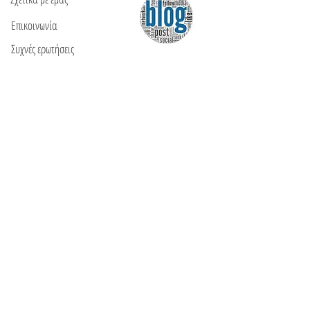
Επικοινωνία
Συχνές ερωτήσεις
ΘΑ ΜΑΣ ΒΡΕΙΤΕ
Ε: info@kactri.gr
Τ:
+302424024592
Σκόπελος, Ελλάδα, 37003
ΠΛΗΡΟΦΟΡΙΕΣ
Τρόποι αποστολής
Τρόποι πληρωμής
Πολιτική επιστροφών
Οροι χρήσης