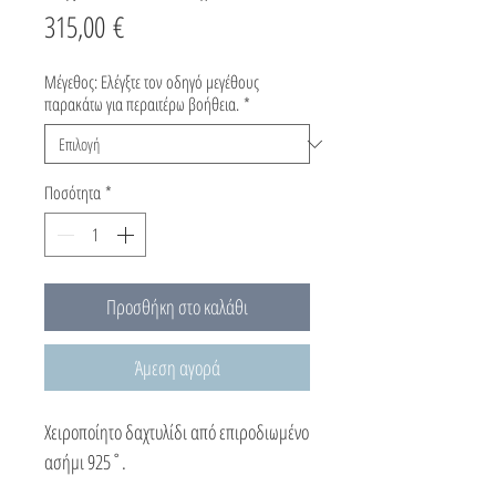
Τιμή
315,00 €
Μέγεθος: Ελέγξτε τον οδηγό μεγέθους
παρακάτω για περαιτέρω βοήθεια.
*
Ποσότητα
*
Προσθήκη στο καλάθι
Άμεση αγορά
Χειροποίητο δαχτυλίδι από επιροδιωμένο
ασήμι 925˚.