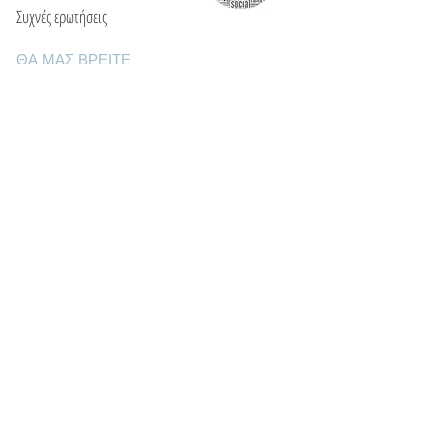
Συχνές ερωτήσεις
ΘΑ ΜΑΣ ΒΡΕΙΤΕ
Ε: info@kactri.gr
Τ:
+302424024592
Σκόπελος, Ελλάδα, 37003
ΠΛΗΡΟΦΟΡΙΕΣ
Τρόποι αποστολής
Τρόποι πληρωμής
Πολιτική επιστροφών
Οροι χρήσης
Φροντίδα κοσμημάτων