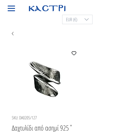
EUR (€)
SKU: DA0205/127
Δαχτυλίδι από ασημί 925˚