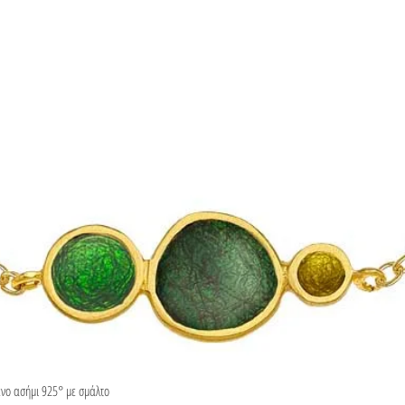
ένο ασήμι 925° με σμάλτο
Γρήγορη προβολή