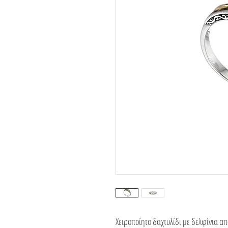
Χειροποίητο δαχτυλίδι με δελφίνια α