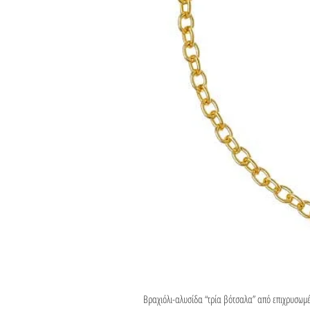
Βραχιόλι-αλυσίδα “τρία βότσαλα” από επιχρυσωμ