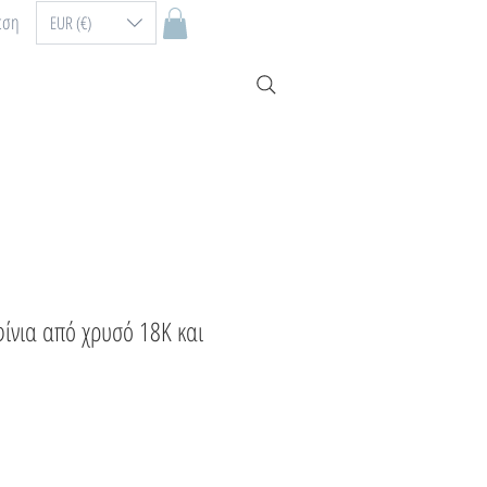
εση
EUR (€)
φίνια από χρυσό 18K και