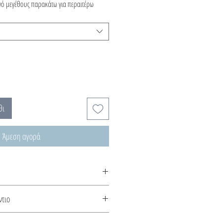
ηγό μεγέθους παρακάτω για περαιτέρω
θι
Άμεση αγορά
χνεται κατόπιν παραγγελίας, χρόνος
ντιο
ς.
πό την Βυζαντινή μας συλλογή. Καμία