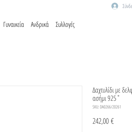
Σύνδ
Γυναικεία
Ανδρικά
Συλλογές
Δαχτυλίδι με δελ
ασήμι 925˚
SKU: DA0266/20261
Τιμή
242,00 €