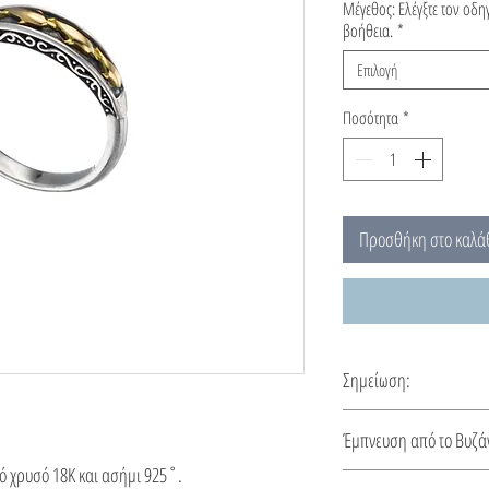
Μέγεθος: Ελέγξτε τον οδ
βοήθεια.
*
Επιλογή
Ποσότητα
*
Προσθήκη στο καλά
Σημείωση:
Αυτό το δαχτυλίδι φτιά
Έμπνευση από το Βυζά
κατασκευής 5-10 ημέρε
πό χρυσό 18K και ασήμι 925˚.
Ένα ταξίδι στο χρόνο α