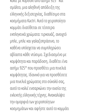
κολιέ με κορδόνι από ασήμι 925° και
σμάλτο, μια αληθινή απόδειξη της
ελληνικής δεξιοτεχνίας, διαθέσιμο στα
κοσμήματα Kactri. Αυτό το χειροποίητο
κομμάτι διατίθεται σε τέσσερα
εκπληκτικά χρώματα: τιρκουάζ, ανοιχτό
μπλε, μπλε και γαλαζοπράσινο, το
καθένα υπόσχεται να συμπληρώσει
αβίαστα κάθε ντύσιμο. Σχεδιασμένο με
κομψότητα και παράδοση, διαθέτει ένα
ασήμι 925° που προσθέτει μια πινελιά
κομψότητας. Ιδανικό για να προσθέσετε
μια πινελιά χρώματος στο σύνολό σας,
αυτό το κολιέ ενσαρκώνει την ουσία της
εκλεκτής ελληνικής τέχνης. Ανακαλύψτε
την ομορφιά των χειροποίητων
κοσμημάτων και αφήστε αυτό το κομμάτι