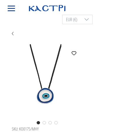
EUR (€)
SKU: KO0175/MHY