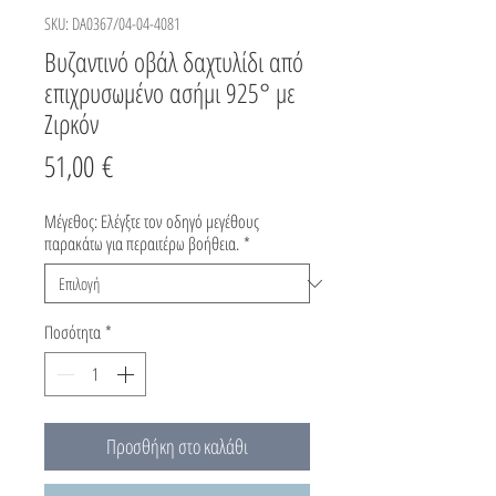
SKU: DA0367/04-04-4081
Βυζαντινό οβάλ δαχτυλίδι από
επιχρυσωμένο ασήμι 925° με
Ζιρκόν
Τιμή
51,00 €
Μέγεθος: Ελέγξτε τον οδηγό μεγέθους
παρακάτω για περαιτέρω βοήθεια.
*
Ποσότητα
*
Προσθήκη στο καλάθι