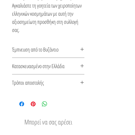
Αγκαλιάστε τη γοητεία των χειροποίητων
ελληνικών κοσμημάτων με αυτή την
αξιοσημείωτη προσθήκη στη συλλογή
σας.
Έμπνευση από το Βυζάντιο
Ένα ταξίδι στο χρόνο από την Βυζαντινή
Κατασκευασμένο στην Ελλάδα
μας συλλογή. Καμία αυτοκρατορία δεν
επέδειξε μια πλουσιότερη παράδοση στα
Αυτό το κόσμημα κατασκευάζεται στην
Τρόποι αποστολής
κοσμήματα από την Βυζαντινή. Καλώς
Ελλάδα. Συνοδεύεται από πιστοποιητικό
ήλθατε στο Βυζάντιο…
για το είδος του μετάλλου και την πέτρα
Δείτε τους τρόπους αποστολής
του.
Μπορεί να σας αρέσει