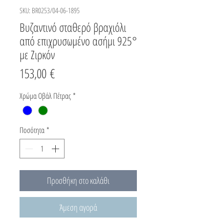
SKU: BR0253/04-06-1895
Βυζαντινό σταθερό βραχιόλι
από επιχρυσωμένο ασήμι 925°
με Ζιρκόν
Τιμή
153,00 €
Χρώμα Οβάλ Πέτρας
*
Ποσότητα
*
Προσθήκη στο καλάθι
Άμεση αγορά