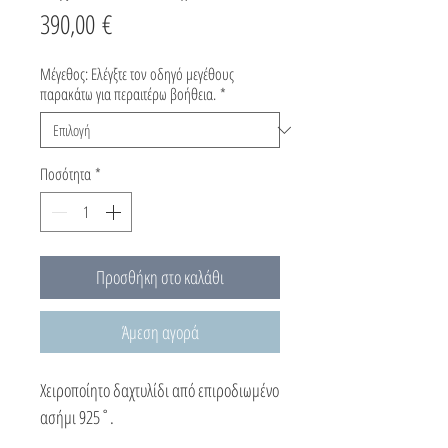
Τιμή
390,00 €
Μέγεθος: Ελέγξτε τον οδηγό μεγέθους
παρακάτω για περαιτέρω βοήθεια.
*
Ποσότητα
*
Προσθήκη στο καλάθι
Άμεση αγορά
Χειροποίητο δαχτυλίδι από επιροδιωμένο
ασήμι 925˚.