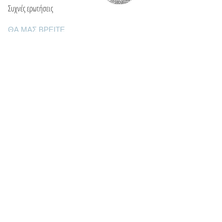
Συχνές ερωτήσεις
ΘΑ ΜΑΣ ΒΡΕΙΤΕ
Ε: info@kactri.gr
Τ:
+302424024592
Σκόπελος, Ελλάδα, 37003
ΠΛΗΡΟΦΟΡΙΕΣ
Τρόποι αποστολής
Τρόποι πληρωμής
Πολιτική επιστροφών
Οροι χρήσης
Φροντίδα κοσμημάτων