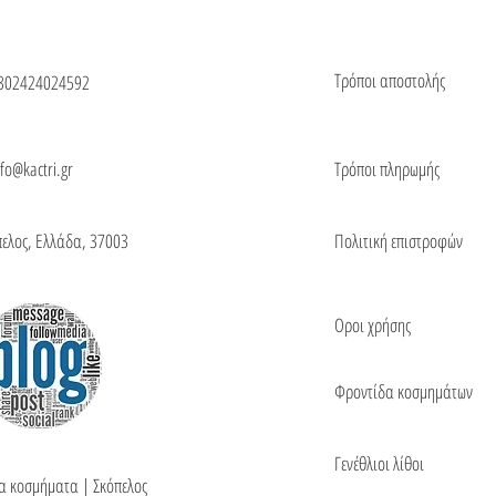
Τρόποι αποστολής
302424024592
nfo@kactri.gr
Τρόποι πληρωμής
πελος, Ελλάδα, 37003
Πολιτική επιστροφών
Οροι χρήσης
Φροντίδα κοσμημάτων
Γενέθλιοι λίθοι
τα κοσμήματα | Σκόπελος