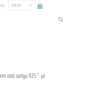
εση
EUR (€)
7mm από ασήμι 925˚ με