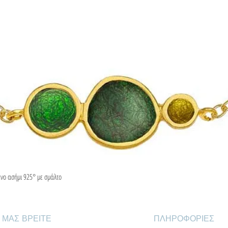
ένο ασήμι 925° με σμάλτο
Γρήγορη προβολή
 ΜΑΣ ΒΡΕΙΤΕ
ΠΛΗΡΟΦΟΡΙΕΣ