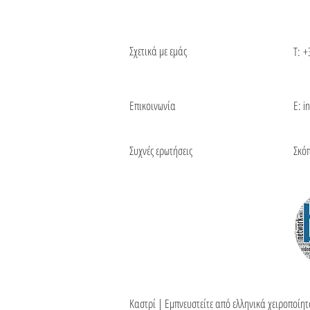
Σχετικά με εμάς
Τ:
+
Επικοινωνία
Ε: i
Συχνές ερωτήσεις
Σκό
Καστρί | Εμπνευστείτε από ελληνικά χειροποίη