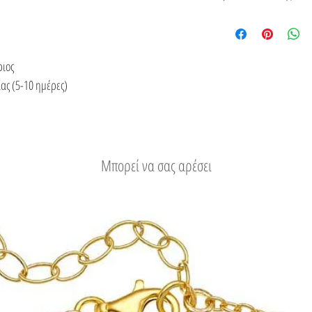
ποσότητες, εξασφαλίζο
Κάθε σχέδιο δημιουργε
κάθε στοιχείο.
ελληνική αισθητική, το
Δείτε τους τρόπους
ριος
ας (5-10 ημέρες)
Μπορεί να σας αρέσει