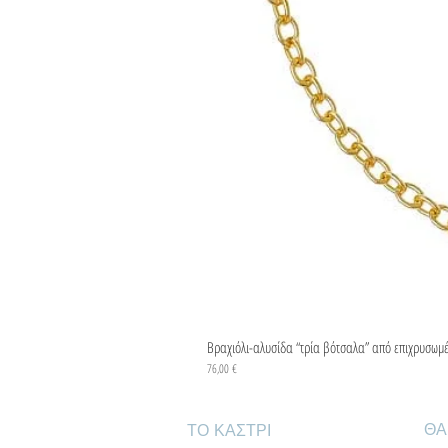
Βραχιόλι-αλυσίδα “τρία βότσαλα” από επιχρυσωμ
Τιμή
76,00 €
ΘΑ
ΤΟ ΚΑΣΤΡΙ