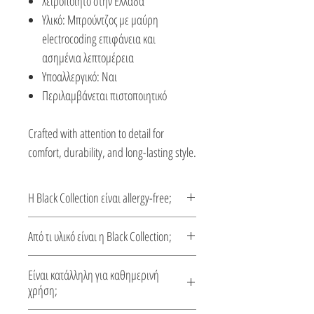
Χειροποίητο στην Ελλάδα
Υλικό: Mπρούντζος με μαύρη
electrocoding επιφάνεια και
ασημένια λεπτομέρεια
Υποαλλεργικό: Ναι
Περιλαμβάνεται πιστοποιητικό
Crafted with attention to detail for
comfort, durability, and long-lasting style.
Η Black Collection είναι allergy-free;
Ναι, είναι allergy-free και σχεδιασμένη
Από τι υλικό είναι η Black Collection;
για άνετη καθημερινή χρήση.
Μπρούντζος με μαύρη electrocoding
Είναι κατάλληλη για καθημερινή
επιφάνεια και ασημένια λεπτομέρεια.
χρήση;