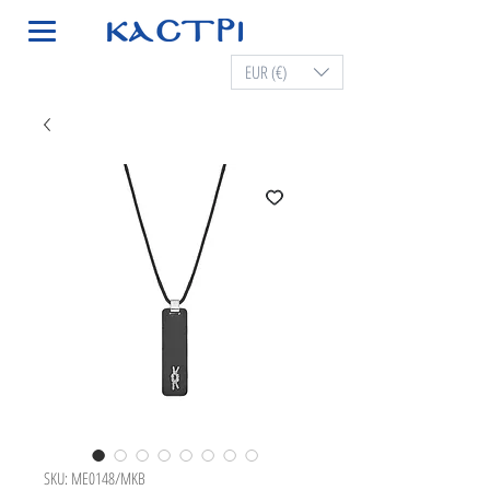
EUR (€)
SKU: ME0148/MKB