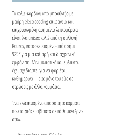
Το κολιέ-κορδόνι από μπρούντζο με
μαύρη electrocoding επιφάνεια και
επιχρυσωμένη ασημένια λεπτομέρεια
είναι ένα unisex κολιέ από τη συλλογή
Kouros, κατασκευασμένο από ασήμι
925° για μια καθαρή και διαχρονική
εμφάνιση. Μινιμαλιστικό και ευέλικτο,
έχει σχεδιαστεί για να φοριέται
καθημερινά—είτε μόνο του είτε σε
στρώσεις με άλλα κομμάτια.
Ένα εκλεπτυσμένο απαραίτητο κομμάτι
που ταιριάζει αβίαστα σε κάθε μοντέρνο
στυλ.