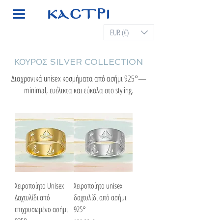
EUR (€)
ΚΟΥΡΟΣ SILVER COLLECTION
Διαχρονικά unisex κοσμήματα από ασήμι 925°—
minimal, ευέλικτα και εύκολα στο styling.
Χειροποίητο Unisex
Χειροποίητο unisex
Δαχτυλίδι από
δαχτυλίδι από ασήμι
επιχρυσωμένο ασήμι
925°